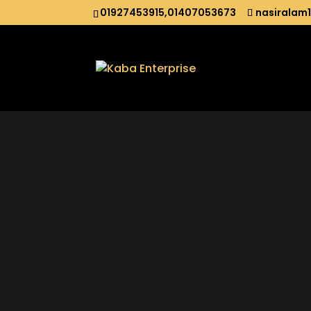
01927453915,01407053673
nasiralam