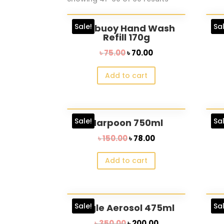
Sale!
Sa
Lifebuoy Hand Wash
L
Refill 170g
Original
Current
৳
75.00
৳
70.00
price
price
Add to cart
was:
is:
৳ 75.00.
৳ 70.00.
Sale!
Sa
Harpoon 750ml
Original
Current
৳
150.00
৳
78.00
price
price
Add to cart
was:
is:
৳ 150.00.
৳ 78.00.
Sale!
Sa
Eagle Aerosol 475ml
E
Original
Current
৳
350.00
৳
200.00