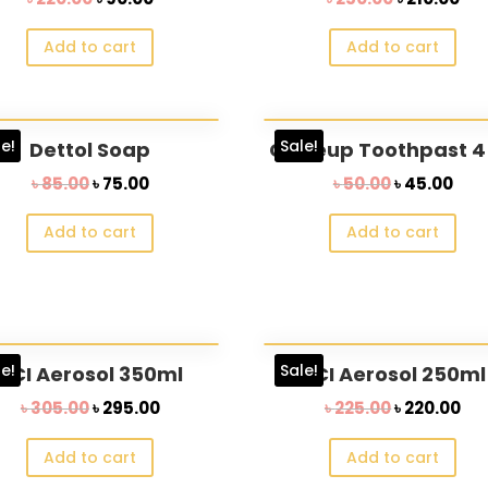
price
price
price
pri
Add to cart
Add to cart
was:
is:
was:
is:
৳ 220.00.
৳ 90.00.
৳ 250.00.
৳ 2
le!
Sale!
Dettol Soap
Closeup Toothpast 4
Original
Current
Original
Cur
৳
85.00
৳
75.00
৳
50.00
৳
45.00
price
price
price
pri
Add to cart
Add to cart
was:
is:
was:
is:
৳ 85.00.
৳ 75.00.
৳ 50.00.
৳ 45
le!
Sale!
ACI Aerosol 350ml
ACI Aerosol 250ml
Original
Current
Original
Cu
৳
305.00
৳
295.00
৳
225.00
৳
220.00
price
price
price
pri
Add to cart
Add to cart
was:
is:
was:
is: