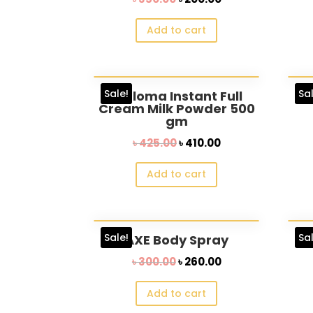
price
price
Add to cart
was:
is:
৳ 350.00.
৳ 200.00.
Sale!
Sa
Diploma Instant Full
Cream Milk Powder 500
gm
Original
Current
৳
425.00
৳
410.00
price
price
Add to cart
was:
is:
৳ 425.00.
৳ 410.00.
Sale!
Sa
AXE Body Spray
Original
Current
৳
300.00
৳
260.00
price
price
Add to cart
was:
is: