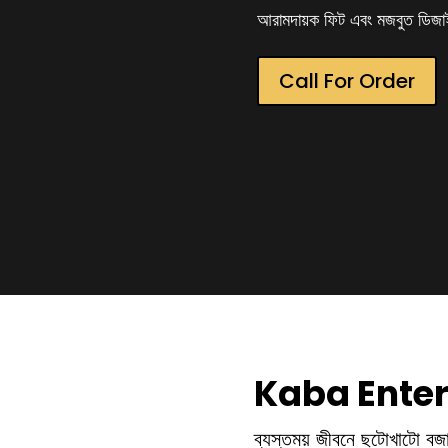
আরামদায়ক ফিট এবং মজবুত ডিজা
Call For Order
Kaba Enter
ব্যস্তময় জীবনে ছটোখাটো ব