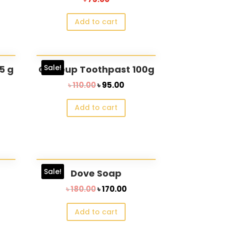
ce
Add to cart
10.00.
Sale!
5 g
Closeup Toothpast 100g
rent
Original
Current
৳
110.00
৳
95.00
ce
price
price
Add to cart
was:
is:
.00.
৳ 110.00.
৳ 95.00.
Sale!
Dove Soap
rrent
Original
Current
৳
180.00
৳
170.00
ce
price
price
Add to cart
was:
is: