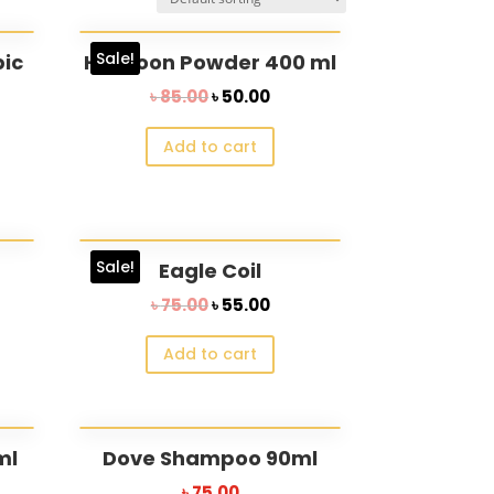
Sale!
pic
Harpoon Powder 400 ml
rent
Original
Current
৳
85.00
৳
50.00
ce
price
price
Add to cart
was:
is:
.00.
৳ 85.00.
৳ 50.00.
Sale!
Eagle Coil
rrent
Original
Current
৳
75.00
৳
55.00
ce
price
price
Add to cart
was:
is:
10.00.
৳ 75.00.
৳ 55.00.
ml
Dove Shampoo 90ml
rrent
৳
75.00