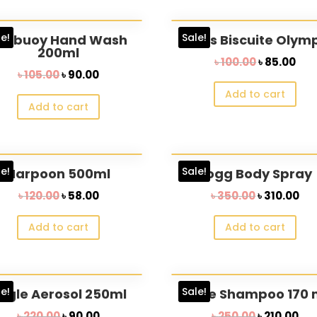
le!
Sale!
ifebuoy Hand Wash
Lexus Biscuite Olym
200ml
Original
Cur
৳
100.00
৳
85.00
Original
Current
৳
105.00
৳
90.00
price
pri
price
price
Add to cart
was:
is:
Add to cart
was:
is:
৳ 100.00.
৳ 85
৳ 105.00.
৳ 90.00.
le!
Sale!
Harpoon 500ml
Fogg Body Spray
Original
Current
Original
Cu
৳
120.00
৳
58.00
৳
350.00
৳
310.00
price
price
price
pri
Add to cart
Add to cart
was:
is:
was:
is:
৳ 120.00.
৳ 58.00.
৳ 350.00.
৳ 3
le!
Sale!
agle Aerosol 250ml
Dove Shampoo 170 
Original
Current
Original
Cu
৳
220.00
৳
90.00
৳
250.00
৳
210.00